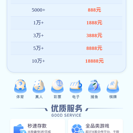
秀崛起以及世界杯前景。
1、巴拉圭足球历史
巴拉圭足球有着悠久而辉煌的历史，自20世纪初期以
来，国家队在国际赛事中的表现不断提升。尽管没有
赢得过世界杯冠军，但巴拉圭多次进入决赛圈，并曾
在1998年和2010年两度闯入八强。这样的成绩不仅让
巴拉圭赢得了国际声誉，也为后来的年轻球员提供了
榜样。
近年来，随着国内联赛水平的提高，以及国外俱乐部
对巴拉圭球员日益增长的关注，越来越多优秀年轻球
员涌现出来。他们通过自身努力和刻苦训练，不断提
升技术水平，使得国家队整体实力大幅增强。此外，
许多知名球员如罗克·萨班尼亚、奥斯卡·卡多佐等都曾