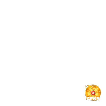
对于新星们的发展给予了更多关注。而像凯恩与奥利
塞这样具有巨大潜力的新生代运动员，将可能引领未
来几年内金球奖的新潮流。
此外，各大联赛间竞争愈发激烈，中国足坛以及亚洲
其它地区亦开始崭露头角。这些变化将进一步推动整
个足球生态系统的发展，为新秀们提供更多展示自己
的平台。未来或许会出现更多颠覆传统格局的新面
孔，让我们期待这种变化所带来的惊喜。
与此同时，对于老将而言，他们仍然需要保持状态，
以应对来自年轻人的挑战。因此，无论是凯恩还是奥
利塞，都必须不断提升自身能力，以迎接日益严峻的
竞争环境，这将促使他们不断追求卓越，从而实现自
我价值最大化。