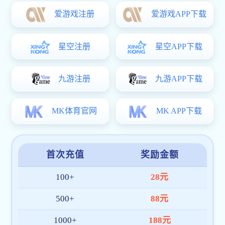
在足球的世界中，金球奖无疑是最具权威性和象征性
的个人荣誉之一。近年来，凯恩与奥利塞之间的竞争
愈发激烈，两位球员都展现出了卓越的能力和稳定的
表现，成为了金球奖的有力争夺者。翁达夫作为一名
资深足球评论员，他对于这一竞争表达了个人偏好，
同时也指出两位球员都具备获得这一荣誉的实力。本
文将从四个方面详细分析凯恩与奥利塞争夺金球奖的
情况，包括两位球员各自的优势、翁达夫对他们的评
价、金球奖评选标准以及未来可能的发展趋势，以期
全面呈现此话题。